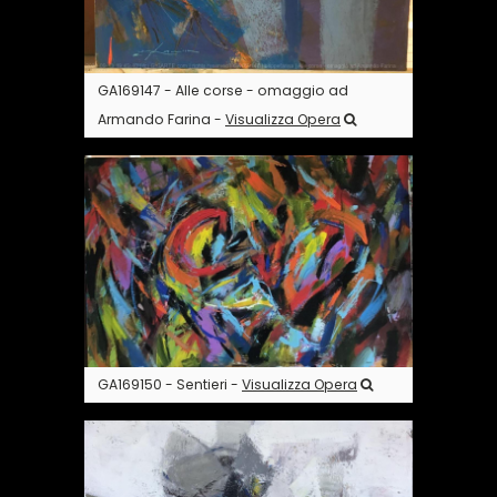
GA169147 - Alle corse - omaggio ad
Armando Farina -
Visualizza Opera
GA169150 - Sentieri -
Visualizza Opera